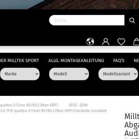
ER MILLTEK SPORT
ALLG. MONTAGEANLEITUNG
FAQ'S
NE
»
»
 quattro 3-Türer 8V/8V.2 (Non-OPF)
2013 - 2018
 2.0 TFSI quattro 3-Türer 8V/8V.2 (Non-OPF) (Variante: Cerakote
Mill
Abg
Audi