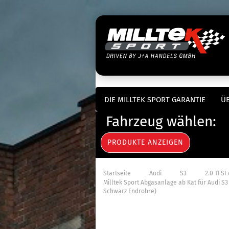
DIE MILLTEK SPORT GARANTIE
ÜB
Fahrzeug wählen:
»
»
»
Startseite
Audi
S3
2.0 TFSI
Milltek Sport Abgasanlage ab Kat für Audi S3
Schwarz Endrohre)