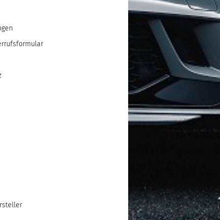
ngen
errufsformular
z
steller