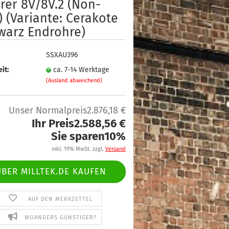
rer 8V/8V.2 (Non-
 (Variante: Cerakote
warz Endrohre)
SSXAU396
it:
ca. 7-14 Werktage
(Ausland abweichend)
Unser Normalpreis2.876,18 €
Ihr Preis2.588,56 €
Sie sparen10%
inkl. 19% MwSt. zzgl.
Versand
ÜBER MILLTEK.DE KAUFEN
AUF DEN MERKZETTEL
WOANDERS GÜNSTIGER?