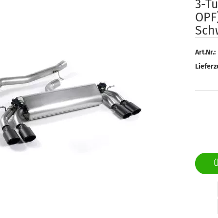
3-Tü
OPF)
Sch
Art.Nr.:
Lieferze