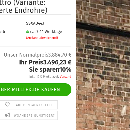
tro (Variante:
erte Endrohre)
SSXAU443
it:
ca. 7-14 Werktage
(Ausland abweichend)
Unser Normalpreis3.884,70 €
Ihr Preis3.496,23 €
Sie sparen10%
inkl. 19% MwSt. zzgl.
Versand
ÜBER MILLTEK.DE KAUFEN
AUF DEN MERKZETTEL
WOANDERS GÜNSTIGER?