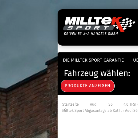
DIE MILLTEK SPORT GARANTIE
ÜB
Fahrzeug wählen:
»
»
»
Startseite
Audi
S6
4.0 TFSI
Milltek Sport Abgasanlage ab Kat für Audi S6 