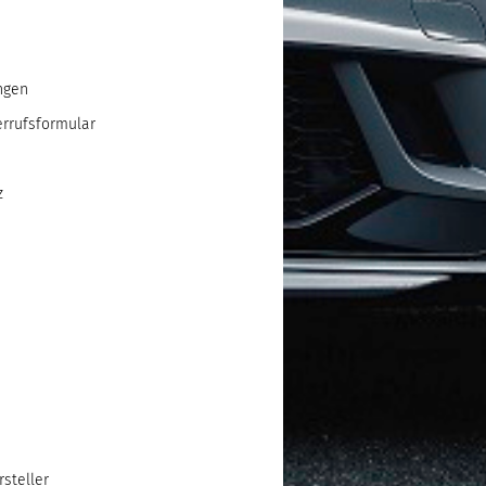
ngen
errufsformular
z
steller