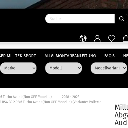
ER MILLTEK SPORT
ALLG. MONTAGEANLEITUNG
FAQ'S
NE
»
»
V6 Turbo Avant (Non OPF Modelle)
2018 - 2023
i RS4 B9 2.9 V6 Turbo Avant (Non OPF Modelle) (Variante: Polierte
Mill
Abg
Audi