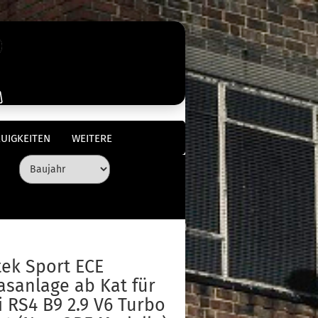
UIGKEITEN
WEITERE
tek Sport ECE
asanlage ab Kat für
 RS4 B9 2.9 V6 Turbo