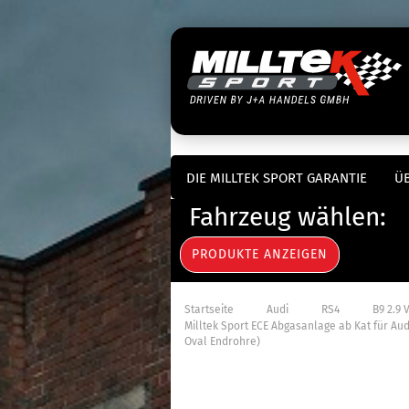
DIE MILLTEK SPORT GARANTIE
ÜB
Fahrzeug wählen:
»
»
»
Startseite
Audi
RS4
B9 2.9 
Milltek Sport ECE Abgasanlage ab Kat für Aud
Oval Endrohre)