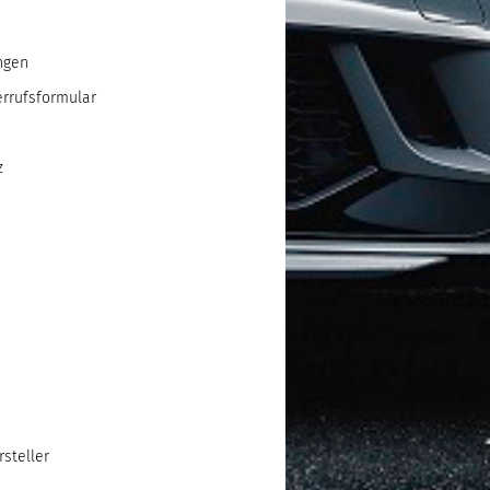
ngen
errufsformular
z
steller