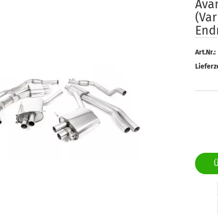
Ava
(Var
End
Art.Nr.:
Lieferze