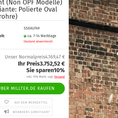
nt (Non OPF Modelle)
iante: Polierte Oval
rohre)
SSXAU749
it:
ca. 7-14 Werktage
(Ausland abweichend)
Unser Normalpreis4.169,47 €
Ihr Preis3.752,52 €
Sie sparen10%
inkl. 19% MwSt. zzgl.
Versand
ÜBER MILLTEK.DE KAUFEN
AUF DEN MERKZETTEL
WOANDERS GÜNSTIGER?